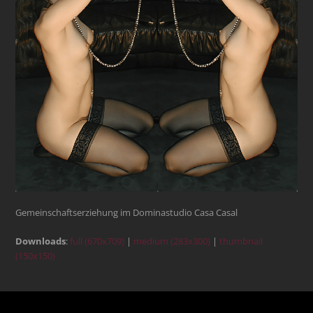
Gemeinschaftserziehung im Dominastudio Casa Casal
Downloads
:
full (670x709)
|
medium (283x300)
|
thumbnail
(150x150)