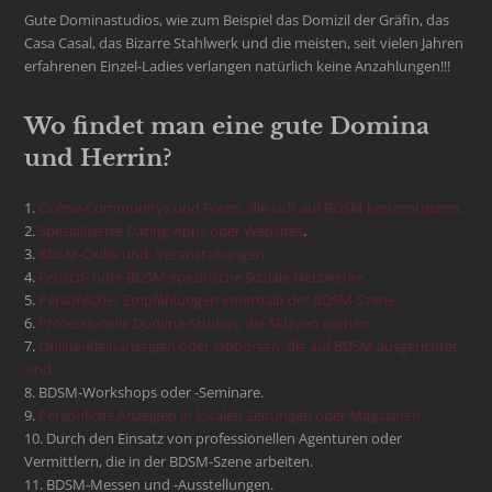
Gute Dominastudios, wie zum Beispiel das Domizil der Gräfin, das
Casa Casal, das Bizarre Stahlwerk und die meisten, seit vielen Jahren
erfahrenen Einzel-Ladies verlangen natürlich keine Anzahlungen!!!
Wo findet man eine gute Domina
und Herrin?
1.
Online-Communitys und Foren, die sich auf BDSM konzentrieren.
2.
Spezialisierte Dating-Apps oder Websites
.
3.
BDSM-Clubs und -Veranstaltungen.
4.
Fetisch- oder BDSM-spezifische Soziale Netzwerke.
5.
Persönlicher Empfehlungen innerhalb der BDSM-Szene.
6.
Professionelle Domina-Studios, die Sklaven suchen.
7.
Online-Kleinanzeigen oder Jobbörsen, die auf BDSM ausgerichtet
sind.
8. BDSM-Workshops oder -Seminare.
9.
Persönliche Anzeigen in lokalen Zeitungen oder Magazinen.
10. Durch den Einsatz von professionellen Agenturen oder
Vermittlern, die in der BDSM-Szene arbeiten.
11. BDSM-Messen und -Ausstellungen.