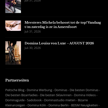
Juli 31, 2026
Meesteres Michela behoort tot de top! Vandaag
t/m zaterdag is ze in Amersfoort
Juli 31, 2026
Domina Louisa von Luxe – AUGUST 2026
Juli 30, 2026
Partnerseiten
Peitsche Blog
-
Domina Werbung
-
Dominas
-
Die besten Dominas
-
Die besten Bizarrladies
-
Die besten Sklavinnen
-
Domina Videos
-
Dominaguide
-
Sadobook
-
Dominastudio mieten
-
Bizarre
Kleinanzeigen
-
Domina Köln
-
Domina Berlin
-
BDSM Neuigkeiten
-